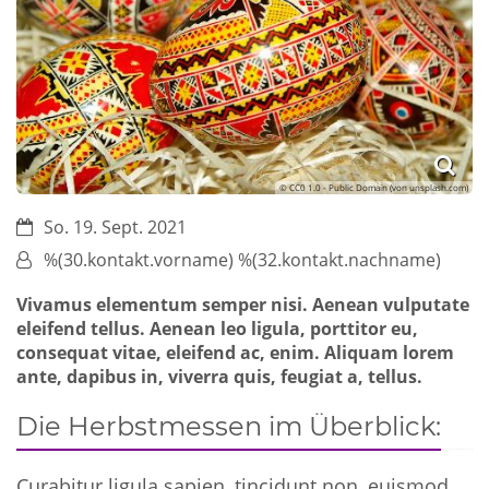
© CC0 1.0 - Public Domain (von unsplash.com)
Datum:
So. 19. Sept. 2021
Von:
%(30.kontakt.vorname) %(32.kontakt.nachname)
Vivamus elementum semper nisi. Aenean vulputate
eleifend tellus. Aenean leo ligula, porttitor eu,
consequat vitae, eleifend ac, enim. Aliquam lorem
ante, dapibus in, viverra quis, feugiat a, tellus.
Die Herbstmessen im Überblick:
Curabitur ligula sapien, tincidunt non, euismod