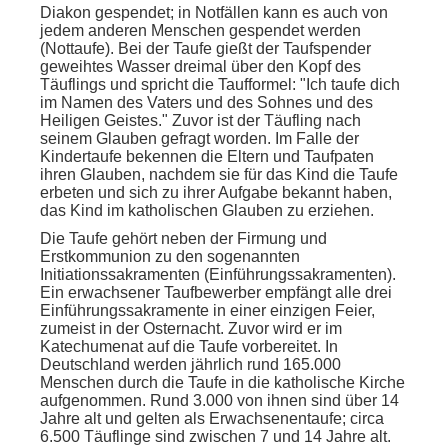
Diakon gespendet; in Notfällen kann es auch von
jedem anderen Menschen gespendet werden
(Nottaufe). Bei der Taufe gießt der Taufspender
geweihtes Wasser dreimal über den Kopf des
Täuflings und spricht die Taufformel: "Ich taufe dich
im Namen des Vaters und des Sohnes und des
Heiligen Geistes." Zuvor ist der Täufling nach
seinem Glauben gefragt worden. Im Falle der
Kindertaufe bekennen die Eltern und Taufpaten
ihren Glauben, nachdem sie für das Kind die Taufe
erbeten und sich zu ihrer Aufgabe bekannt haben,
das Kind im katholischen Glauben zu erziehen.
Die Taufe gehört neben der Firmung und
Erstkommunion zu den sogenannten
Initiationssakramenten (Einführungssakramenten).
Ein erwachsener Taufbewerber empfängt alle drei
Einführungssakramente in einer einzigen Feier,
zumeist in der Osternacht. Zuvor wird er im
Katechumenat auf die Taufe vorbereitet. In
Deutschland werden jährlich rund 165.000
Menschen durch die Taufe in die katholische Kirche
aufgenommen. Rund 3.000 von ihnen sind über 14
Jahre alt und gelten als Erwachsenentaufe; circa
6.500 Täuflinge sind zwischen 7 und 14 Jahre alt.