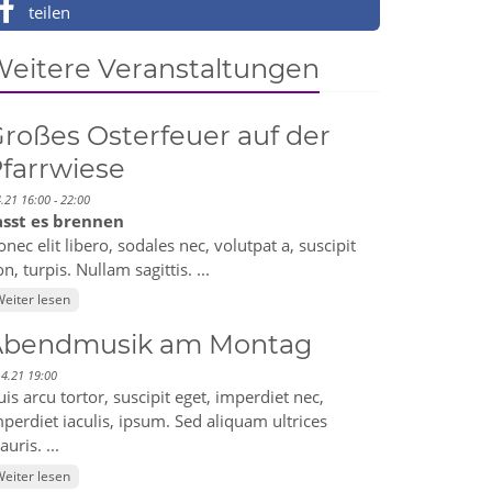
teilen
eitere Veranstaltungen
roßes Osterfeuer auf der
farrwiese
4.21 16:00 - 22:00
asst es brennen
nec elit libero, sodales nec, volutpat a, suscipit
n, turpis. Nullam sagittis. ...
eiter lesen
Abendmusik am Montag
.4.21 19:00
is arcu tortor, suscipit eget, imperdiet nec,
perdiet iaculis, ipsum. Sed aliquam ultrices
uris. ...
eiter lesen