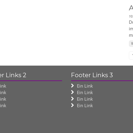
10
Du
im
ma
W
r Links 2
Footer Links 3
Link
Ein Link
Link
Ein Link
Link
Ein Link
Link
Ein Link