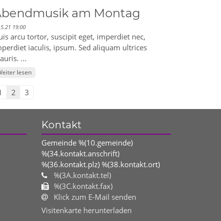
Abendmusik am Montag
.5.21 19:00
is arcu tortor, suscipit eget, imperdiet nec,
perdiet iaculis, ipsum. Sed aliquam ultrices
uris. ...
eiter lesen
1
2
3
Kontakt
Gemeinde %(10.gemeinde)
%(34.kontakt.anschrift)
%(36.kontakt.plz)
%(38.kontakt.ort)
%(3A.kontakt.tel)
%(3C.kontakt.fax)
Klick zum E-Mail senden
Visitenkarte herunterladen