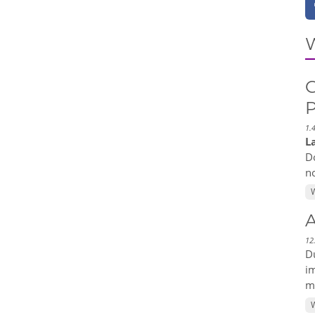
W
G
P
1.
L
Do
no
W
12
Du
im
ma
W