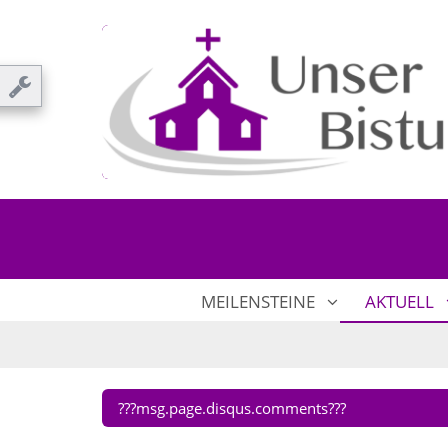
MEILENSTEINE
AKTUELL
???msg.page.disqus.comments???