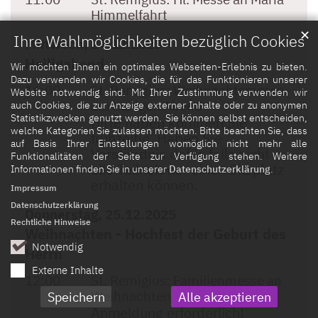
Himmelfahrt
✕
Ihre Wahlmöglichkeiten bezüglich Cookies
Mittwoch, 24.12.2025
Heiligabend
Wir möchten Ihnen ein optimales Webseiten-Erlebnis zu bieten.
Dazu verwenden wir Cookies, die für das Funktionieren unserer
16:00
St. Remigius:
Weihnachtsmesse
Website notwendig sind. Mit Ihrer Zustimmung verwenden wir
am heiligen Abend
auch Cookies, die zur Anzeige externer Inhalte oder zu anonymen
Statistikzwecken genutzt werden. Sie können selbst entscheiden,
Bitte haben kommen Sie
welche Kategorien Sie zulassen möchten. Bitte beachten Sie, dass
frühzeitig. Haben Sie
auf Basis Ihrer Einstellungen womöglich nicht mehr alle
Verständnis dafür, falls nicht
Funktionalitäten der Seite zur Verfügung stehen. Weitere
alle Teilnehmer einen Sitzplatz
Informationen finden Sie in unserer
Datenschutzerklärung
.
erhalten können.
Impressum
Datenschutzerklärung
Donnerstag, 25.12.2025
Rechtliche Hinweise
Weihnachten - Hochfest der Geburt des
Notwendig
Herrn
Externe Inhalte
12:00
St. Remigius:
Familienmesse an
Weihnachten
Speichern
Alle akzeptieren
Anmeldung erforderlich!