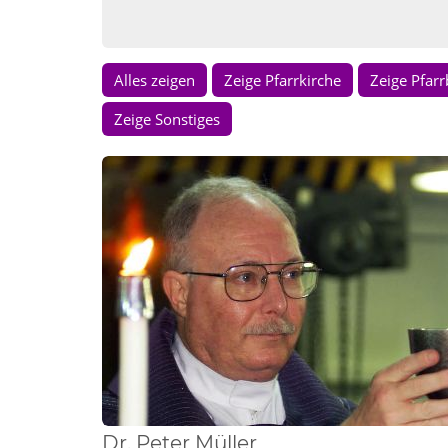
Alles zeigen
Zeige Pfarrkirche
Zeige Pfar
Zeige Sonstiges
Dr.
Peter
Müller