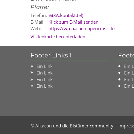
Pfarrer
Telefon:
%(3A.kontakt.tel)
E-Mail:
Klick zum E-Mail senden
Web:
https://wp-aachen.opencms.site
Visitenkarte herunterladen
Footer Links 1
Foote
Ein Link
Ein 
Ein Link
Ein 
Ein Link
Ein 
Ein Link
Ein 
© Alkacon und die Bistümer community
Impres