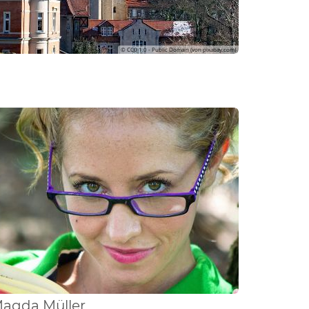
© CC0 1.0 - Public Domain (von pixabay.com)
Magda
Müller