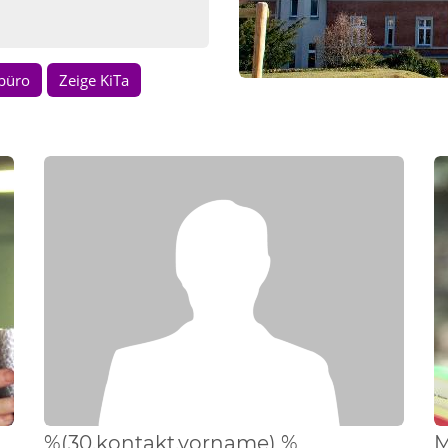
rbüro
Zeige KiTa
%(30.kontakt.vorname)
%